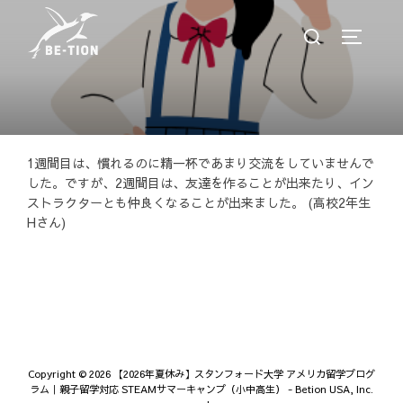
コ
検
ン
サイド
索
テ
対
ン
象:
ツ
へ
ス
1週間目は、慣れるのに精一杯であまり交流をしていませんで
キ
した。ですが、2週間目は、友達を作ることが出来たり、イン
ッ
ストラクターとも仲良くなることが出来ました。 (高校2年生
プ
Hさん)
Copyright © 2026 【2026年夏休み】スタンフォード大学 アメリカ留学プログ
投
ラム｜親子留学対応 STEAMサマーキャンプ（小中高生） - Betion USA, Inc.