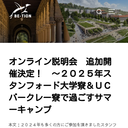
コ
検
ン
サイド
索
テ
対
ン
象:
ツ
へ
ス
キ
オンライン説明会 追加開
ッ
プ
催決定！ ～２０２５年ス
タンフォード大学寮＆ＵＣ
バークレー寮で過ごすサマ
ーキャンプ
本文：２０２４年も多くの方にご参加を頂きましたスタンフ